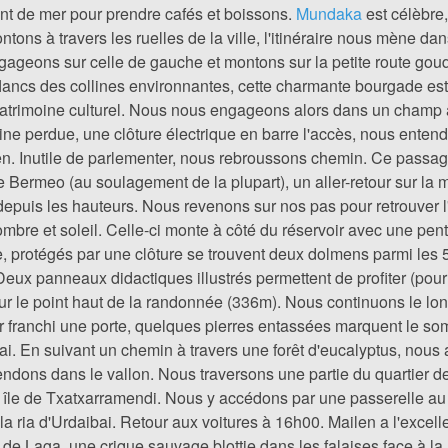
ont de mer pour prendre cafés et boissons.
Mundaka
est célèbre,
s à travers les ruelles de la ville, l'itinéraire nous mène dans
gageons sur celle de gauche et montons sur la petite route goud
lancs des collines environnantes, cette charmante bourgade est
patrimoine culturel. Nous nous engageons alors dans un champ 
e perdue, une clôture électrique en barre l'accès, nous entendo
n. Inutile de parlementer, nous rebroussons chemin. Ce passage 
 Bermeo (au soulagement de la plupart), un aller-retour sur la mêm
puis les hauteurs. Nous revenons sur nos pas pour retrouver l'i
mbre et soleil. Celle-ci monte à côté du réservoir avec une pente
re, protégés par une clôture se trouvent deux dolmens parmi le
Deux panneaux didactiques illustrés permettent de profiter (pour
ur le point haut de la randonnée (336m). Nous continuons le long
r franchi une porte, quelques pierres entassées marquent le so
ai. En suivant un chemin à travers une forêt d'eucalyptus, nous
dons dans le vallon. Nous traversons une partie du quartier de
ite île de Txatxarramendi. Nous y accédons par une passerelle a
la ria d'Urdaibai. Retour aux voitures à 16h00. Mailen a l'excell
e de Laga, une crique sauvage blottie dans les falaises face à la