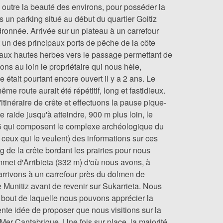
 outre la beauté des environs, pour posséder la
 un parking situé au début du quartier Goitiz
ronnée. Arrivée sur un plateau à un carrefour
 un des principaux ports de pêche de la côte
aux hautes herbes vers le passage permettant de
ns au loin le propriétaire qui nous hèle,
était pourtant encore ouvert il y a 2 ans. Le
e route aurait été répétitif, long et fastidieux.
tinéraire de crête et effectuons la pause pique-
 raide jusqu'à atteindre, 900 m plus loin, le
s 5 qui composent le complexe archéologique du
 ceux qui le veulent) des informations sur ces
 de la crête bordant les prairies pour nous
mmet d'Arribieta (332 m) d'où nous avons, à
 arrivons à un carrefour près du dolmen de
 Munitiz avant de revenir sur Sukarrieta. Nous
u bout de laquelle nous pouvons apprécier la
ente idée de proposer que nous visitions sur la
 Mer Cantabrique. Une fois sur place, la majorité