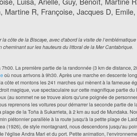
oise, Luisa, Arielle, Guy, Benoît, Martine R
, Martine R, Françoise, Jacques D, Emile, 
la côte de la Biscaye, avec d'abord la visite de
l’emblématique 
 cheminant sur les hauteurs du littoral de la Mer Cantabrique.
à 7h00. La première partie de la randonnée (3 km de distance, 28
xe
où nous arrivons à 9h30. Après une marche en descente long
t à la côte et montons les 241 marches qui mènent à la fameuse é
roit magique, vue spectaculaire sur cette magnifique partie du 
s lieux (au sommet ne se trouve alors qu'une poignée de personne
 nous reprenons les voitures pour démarrer la seconde partie d
à la plage de la Toña à Sukarrieta, à 2 km au sud de Mundaka. 
in piétonnier parallèle à la route jusqu'à la petite plage de La
 (1926), de style montagnard, nous descendons jusqu'au point
e l'église Andra Mari et du port. Petite animation, l'environne