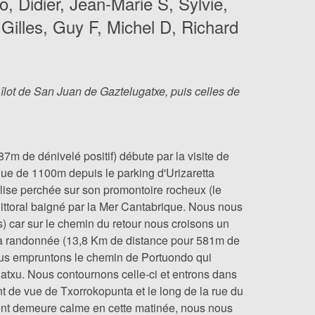
o, Didier, Jean-Marie S, Sylvie,
Gilles, Guy F, Michel D, Richard
îlot de San Juan de Gaztelugatxe, puis celles de
7m de dénivelé positif) débute par la visite de
ue de 1100m depuis le parking d'Urizaretta
glise perchée sur son promontoire rocheux (le
littoral baigné par la Mer Cantabrique. Nous nous
s) car sur le chemin du retour nous croisons un
e la randonnée (13,8 Km de distance pour 581m de
Nous empruntons le chemin de Portuondo qui
idatxu. Nous contournons celle-ci et entrons dans
 de vue de Txorrokopunta et le long de la rue du
ment demeure calme en cette matinée, nous nous