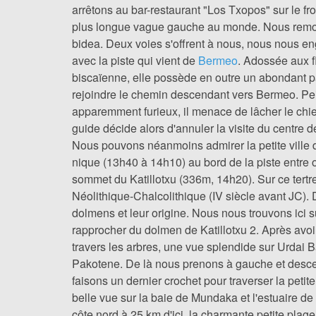
arrêtons au bar-restaurant "Los Txopos" sur le fr
plus longue vague gauche au monde. Nous remonton
bidea. Deux voies s'offrent à nous, nous nous en
avec la piste qui vient de
Bermeo
. Adossée aux f
biscaïenne, elle possède en outre un abondant 
rejoindre le chemin descendant vers Bermeo. Pein
apparemment furieux, il menace de lâcher le chie
guide décide alors d'annuler la visite du centre de
Nous pouvons néanmoins admirer la petite ville de
nique (13h40 à 14h10) au bord de la piste entre o
sommet du Katillotxu (336m, 14h20). Sur ce tert
Néolithique-Chalcolithique (IV siècle avant JC). 
dolmens et leur origine. Nous nous trouvons ici s
rapprocher du dolmen de Katillotxu 2. Après avoi
travers les arbres, une vue splendide sur Urdai B
Pakotene. De là nous prenons à gauche et descen
faisons un dernier crochet pour traverser la pet
belle vue sur la baie de Mundaka et l'estuaire de 
côte nord à 25 km d'ici, la charmante petite plag