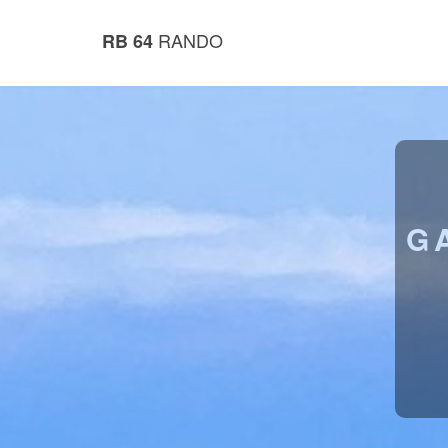
RANDO
RB 64
G