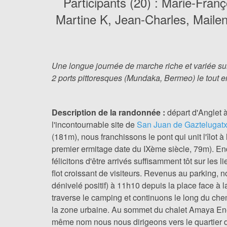
Participants (20) : Marie-Franç
Martine K, Jean-Charles, Mailen
Une longue journée de marche riche et variée sur 
2 ports pittoresques (Mundaka, Bermeo) le tout en
Description de la randonnée :
départ d'Anglet 
l'incontournable site de
San Juan de Gaztelugat
(181m), nous franchissons le pont qui unit l'îlo
premier ermitage date du IXème siècle, 79m). End
félicitons d'être arrivés suffisamment tôt sur le
flot croissant de visiteurs. Revenus au parking,
dénivelé positif) à 11h10 depuis la place face 
traverse le camping et continuons le long du chem
la zone urbaine. Au sommet du chalet Amaya Enea
même nom nous nous dirigeons vers le quartier d