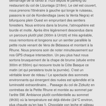
démarrage de la rando à 7h25 depuis le parking du
restaurant du col de Lizuniaga (218m). Le ciel est couvert,
nous prenons l'itinéraire à gauche qui longe le ruisseau,
passons le col de Kondendiaga (avec la Venta Negra) et
bifurquons plein Ouest en empruntant des sentiers
forestiers. Nous entrons dans la brume, l'atmopshère est
lourde et moite. Après être légèrement descendus dans
un parcours plutôt plat (300m à Urrizti) et très agréable,
nous remontons et longeons sur un sentier parallèle la
petite route venant de Vera de Bidassoa et montant à la
Rhune. Nous prenons soin de noter minutieusement sur
nos GPS chaque intersection. Un peu plus haut nous
sortons brusquement de la chape de brume (située entre
300m et 550m) qui recouvre toute la Côte Basque ce
matin (et qui persistera toute la journée). C'est un
véritable lever de rideau ! Le spectacle des sommets
environnants qui émergent des nuées est splendide et la
luminosité extraordinaire... Passage du col de Zizkuitz en
contrebas de la Petite Rhune et montée au sommet par
l'arête SW. Ambiance plutôt confidentielle au sommet
(9h30) où la température est déjà élévée (24°C environ,
plus chaude qu'en bas !). Chocolate con leche et gâteau